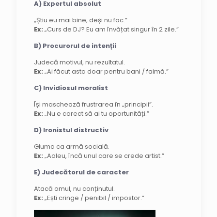
A) Expertul absolut
„Știu eu mai bine, deși nu fac.”
Ex:
„Curs de DJ? Eu am învățat singur în 2 zile.”
B) Procurorul de intenții
Judecă motivul, nu rezultatul.
Ex:
„Ai făcut asta doar pentru bani / faimă.”
C) Invidiosul moralist
Își maschează frustrarea în „principii”.
Ex:
„Nu e corect să ai tu oportunități.”
D) Ironistul distructiv
Gluma ca armă socială.
Ex:
„Aoleu, încă unul care se crede artist.”
E) Judecătorul de caracter
Atacă omul, nu conținutul.
Ex:
„Ești cringe / penibil / impostor.”