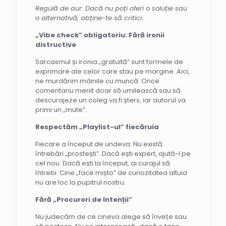
Regulă de aur: Dacă nu poți oferi o soluție sau
o alternativă, abține-te să critici.
„Vibe check” obligatoriu: Fără ironii
distructive
Sarcasmul și ironia „gratuită” sunt formele de
exprimare ale celor care stau pe margine. Aici,
ne murdărim mâinile cu muncă. Orice
comentariu menit doar să umilească sau să
descurajeze un coleg va fi șters, iar autorul va
primi un „mute”.
Respectăm „Playlist-ul” fiecăruia
Fiecare a început de undeva. Nu există
întrebări „prostești”. Dacă ești expert, ajută-l pe
cel nou. Dacă ești la început, ai curajul să
întrebi. Cine „face mișto” de curiozitatea altuia
nu are loc la pupitrul nostru.
Fără „Procurori de Intenții”
Nu judecăm de ce cineva alege să învețe sau