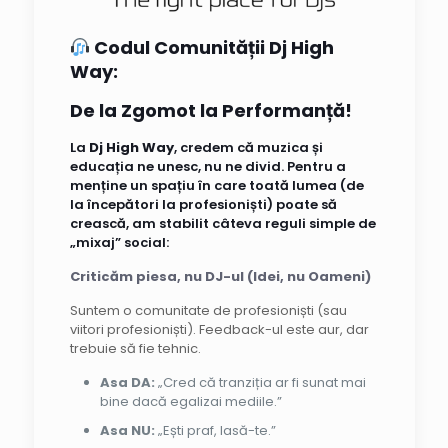
Codul Comunității Dj High
Way:
De la Zgomot la Performanță!
La
Dj High Way
, credem că muzica și
educația ne unesc, nu ne divid. Pentru a
menține un spațiu în care toată lumea (de
la începători la profesioniști) poate să
crească, am stabilit câteva reguli simple de
„mixaj” social:
Criticăm piesa, nu DJ-ul (Idei, nu Oameni)
Suntem o comunitate de profesioniști (sau
viitori profesioniști). Feedback-ul este aur, dar
trebuie să fie tehnic.
Asa DA:
„Cred că tranziția ar fi sunat mai
bine dacă egalizai mediile.”
Asa NU:
„Ești praf, lasă-te.”