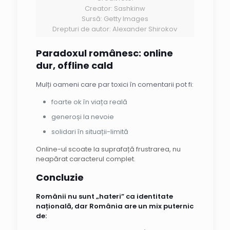
Creator: Sashkinw
Sursă: Getty Images
Drepturi de autor: Alexander Shirokov
Paradoxul românesc: online
dur, offline cald
Mulți oameni care par toxici în comentarii pot fi:
foarte ok în viața reală
generoși la nevoie
solidari în situații-limită
Online-ul scoate la suprafață frustrarea, nu
neapărat caracterul complet.
Concluzie
Românii nu sunt „hateri” ca identitate
națională, dar România are un mix puternic
de: