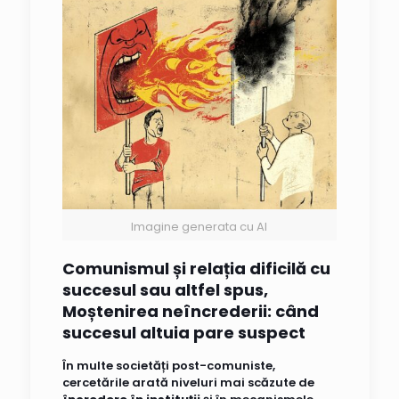
Imagine generata cu AI
Comunismul și relația dificilă cu
succesul sau altfel spus,
Moștenirea neîncrederii: când
succesul altuia pare suspect
În multe societăți post-comuniste,
cercetările arată niveluri mai scăzute de