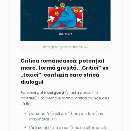
Imagine generata cu AI
Critica românească: potențial
mare, formă greșită, „Critici” vs
„toxici”: confuzia care strică
dialogul
Românii pot fi
exigenți
(și asta poate fi o
calitate). Problema e forma: critica ajunge des
să fie:
personală („ești praf”), nu pe idee („aș
îmbunătăți X”)
fără soluții („nu e bun”), nu cu alternativă