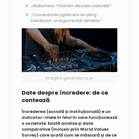
„Mulțumesc. Păstrăm discuția civilizată.”
„Comentariile jignitoare se șterg.
Feedback-ul argumentat rămâne.”
Imagine generata cu AI
Date despre încredere: de ce
contează
Încrederea (socială și instituțională) e un
indicator-cheie în felul în care funcționează
o societate. Există analize și date
comparative (inclusiv prin World Values
Survey) care arată cum se măsoară și de ce