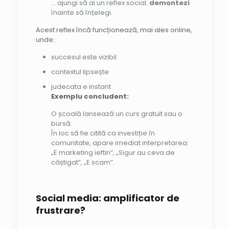
… ajungi să ai un reflex social:
demontezi
înainte să înțelegi.
Acest reflex încă funcționează, mai ales online,
unde:
succesul este vizibil
contextul lipsește
judecata e instant
Exemplu concludent:
O școală lansează un curs gratuit sau o
bursă.
În loc să fie citită ca investiție în
comunitate, apare imediat interpretarea:
„E marketing ieftin”, „Sigur au ceva de
câștigat”, „E scam”.
Social media
: amplificator de
frustrare?