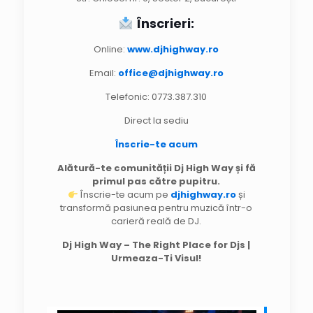
Înscrieri:
Online:
www.djhighway.ro
Email:
office@djhighway.ro
Telefonic: 0773.387.310
Direct la sediu
Înscrie-te acum
Alătură-te comunității Dj High Way și fă
primul pas către pupitru.
Înscrie-te acum pe
djhighway.ro
și
transformă pasiunea pentru muzică într-o
carieră reală de DJ.
Dj High Way – The Right Place for Djs |
Urmeaza-Ti Visul!