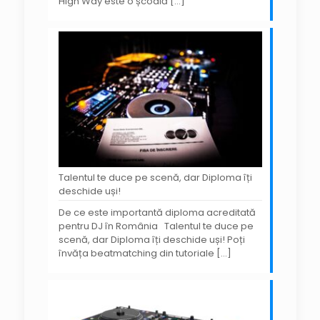
High Way este o școală
[…]
Talentul te duce pe scenă, dar Diploma îți
deschide uși!
De ce este importantă diploma acreditată
pentru DJ în România Talentul te duce pe
scenă, dar Diploma îți deschide uși! Poți
învăța beatmatching din tutoriale
[…]