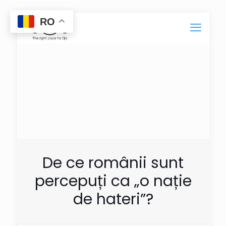
RO
De ce românii sunt
percepuți ca „o nație
de hateri”?