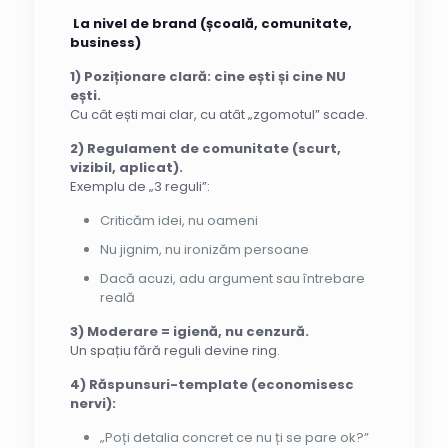
La nivel de brand (școală, comunitate,
business)
1) Poziționare clară: cine ești și cine NU
ești.
Cu cât ești mai clar, cu atât „zgomotul” scade.
2) Regulament de comunitate (scurt,
vizibil, aplicat).
Exemplu de „3 reguli”:
Criticăm idei, nu oameni
Nu jignim, nu ironizăm persoane
Dacă acuzi, adu argument sau întrebare
reală
3) Moderare = igienă, nu cenzură.
Un spațiu fără reguli devine ring.
4) Răspunsuri-template (economisesc
nervi):
„Poți detalia concret ce nu ți se pare ok?”