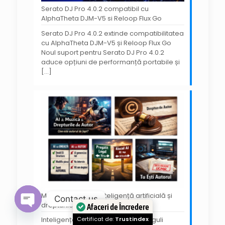
Serato DJ Pro 4.0.2 compatibil cu
AlphaTheta DJM-V5 si Reloop Flux Go
Serato DJ Pro 4.0.2 extinde compatibilitatea
cu AlphaTheta DJM-V5 și Reloop Flux Go
Noul suport pentru Serato DJ Pro 4.0.2
aduce opțiuni de performanță portabile și
[…]
Muzica creată cu inteligență artificială și
Contact us
drepturile de autor
Afaceri de Încredere
Open
Certificat de:
Trustindex
Inteligența Artificială în Muzică: Reguli