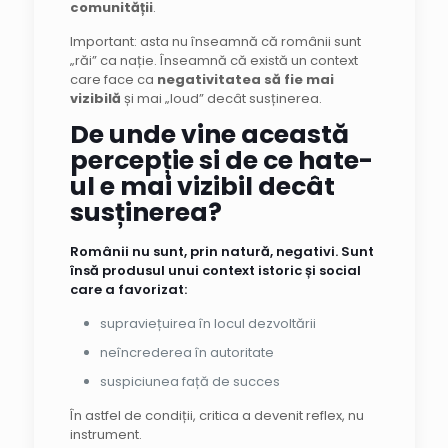
comunității
.
Important: asta nu înseamnă că românii sunt
„răi” ca nație. Înseamnă că există un context
care face ca
negativitatea să fie mai
vizibilă
și mai „loud” decât susținerea.
De unde vine această
percepție si de ce hate-
ul e mai vizibil decât
susținerea?
Românii nu sunt, prin natură, negativi. Sunt
însă produsul unui context istoric și social
care a favorizat:
supraviețuirea în locul dezvoltării
neîncrederea în autoritate
suspiciunea față de succes
În astfel de condiții, critica a devenit reflex, nu
instrument.