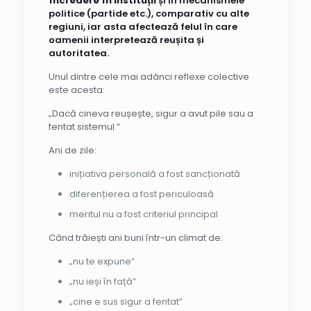
încredere în instituții
și în mecanismele
politice (partide etc.), comparativ cu alte
regiuni, iar asta afectează felul în care
oamenii interpretează reușita și
autoritatea.
Unul dintre cele mai adânci reflexe colective
este acesta:
„Dacă cineva reușește, sigur a avut pile sau a
fentat sistemul.”
Ani de zile:
inițiativa personală a fost sancționată
diferențierea a fost periculoasă
meritul nu a fost criteriul principal
Când trăiești ani buni într-un climat de:
„nu te expune”
„nu ieși în față”
„cine e sus sigur a fentat”