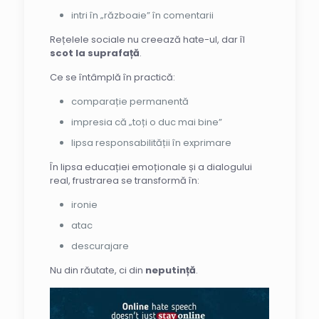
intri în „războaie” în comentarii
Rețelele sociale nu creează hate-ul, dar îl
scot la suprafață
.
Ce se întâmplă în practică:
comparație permanentă
impresia că „toți o duc mai bine”
lipsa responsabilității în exprimare
În lipsa educației emoționale și a dialogului
real, frustrarea se transformă în:
ironie
atac
descurajare
Nu din răutate, ci din
neputință
.