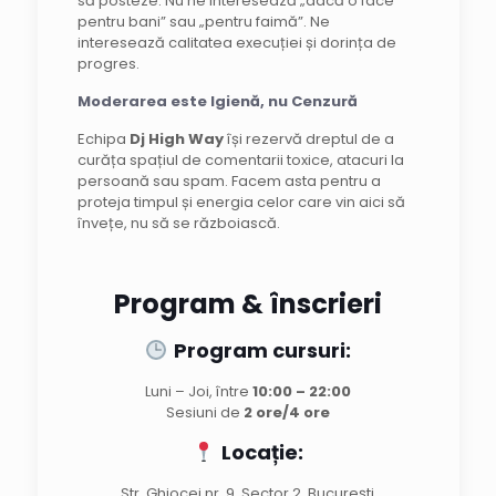
să posteze. Nu ne interesează „dacă o face
pentru bani” sau „pentru faimă”. Ne
interesează calitatea execuției și dorința de
progres.
Moderarea este Igienă, nu Cenzură
Echipa
Dj High Way
își rezervă dreptul de a
curăța spațiul de comentarii toxice, atacuri la
persoană sau spam. Facem asta pentru a
proteja timpul și energia celor care vin aici să
învețe, nu să se războiască.
Program & înscrieri
Program cursuri:
Luni – Joi, între
10:00 – 22:00
Sesiuni de
2 ore/4 ore
Locație:
Str. Ghiocei nr. 9, Sector 2, București