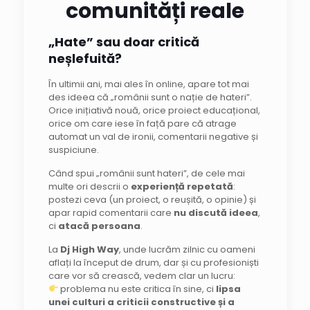
comunități reale
„Hate” sau doar critică
neșlefuită?
În ultimii ani, mai ales în online, apare tot mai
des ideea că „românii sunt o nație de hateri”.
Orice inițiativă nouă, orice proiect educațional,
orice om care iese în față pare că atrage
automat un val de ironii, comentarii negative și
suspiciune.
Când spui „românii sunt hateri”, de cele mai
multe ori descrii o
experiență repetată
:
postezi ceva (un proiect, o reușită, o opinie) și
apar rapid comentarii care
nu discută ideea
,
ci
atacă persoana
.
La
Dj High Way
, unde lucrăm zilnic cu oameni
aflați la început de drum, dar și cu profesioniști
care vor să crească, vedem clar un lucru:
problema nu este critica în sine, ci
lipsa
unei culturi a criticii constructive și a