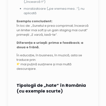
(„încearcă Y”)
moralizatoare („pe vremea mea…”), nu
aplicată
Exemplu concludent:
În loc de: „Sunetul e prea comprimat; încearcă
un limiter mai soft și un gain staging mai curat”
primești: „E varză, lasă-te”.
Diferența e uriașă: prima e feedback; a
doua e frână.
În educație, în business, în muzică, asta se
traduce prin:
mai puțină susținere și mai multă
descurajare.
Tipologii de „hate” în România
(cu exemple scurte)