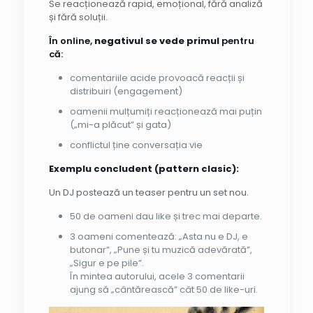
Se reacționează rapid, emoțional, fără analiză
și fără soluții.
În online,
negativul se vede primul
pentru
că:
comentariile acide provoacă reacții și
distribuiri (engagement)
oamenii mulțumiți reacționează mai puțin
(„mi-a plăcut” și gata)
conflictul ține conversația vie
Exemplu concludent (pattern clasic):
Un DJ postează un teaser pentru un set nou.
50 de oameni dau like și trec mai departe.
3 oameni comentează: „Asta nu e DJ, e
butonar”, „Pune și tu muzică adevărată”,
„Sigur e pe pile”.
În mintea autorului, acele 3 comentarii
ajung să „cântărească” cât 50 de like-uri.