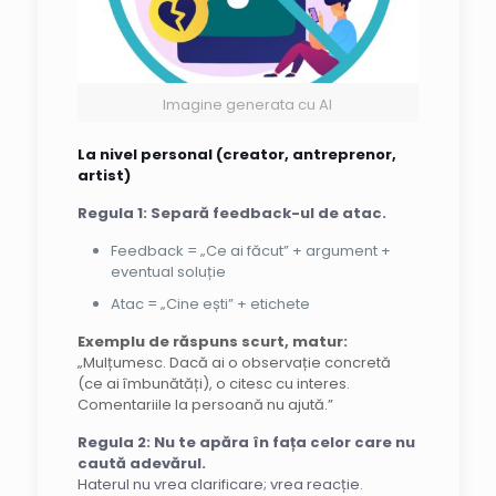
Imagine generata cu AI
La nivel personal (creator, antreprenor,
artist)
Regula 1: Separă feedback-ul de atac.
Feedback = „Ce ai făcut” + argument +
eventual soluție
Atac = „Cine ești” + etichete
Exemplu de răspuns scurt, matur:
„Mulțumesc. Dacă ai o observație concretă
(ce ai îmbunătăți), o citesc cu interes.
Comentariile la persoană nu ajută.”
Regula 2: Nu te apăra în fața celor care nu
caută adevărul.
Haterul nu vrea clarificare; vrea reacție.