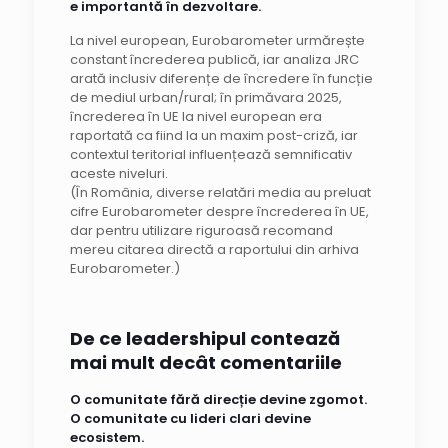
e importantă în dezvoltare.
La nivel european, Eurobarometer urmărește
constant încrederea publică, iar analiza JRC
arată inclusiv diferențe de încredere în funcție
de mediul urban/rural; în primăvara 2025,
încrederea în UE la nivel european era
raportată ca fiind la un maxim post-criză, iar
contextul teritorial influențează semnificativ
aceste niveluri.
(În România, diverse relatări media au preluat
cifre Eurobarometer despre încrederea în UE,
dar pentru utilizare riguroasă recomand
mereu citarea directă a raportului din arhiva
Eurobarometer.)
De ce leadershipul contează
mai mult decât comentariile
O comunitate fără direcție devine zgomot.
O comunitate cu lideri clari devine
ecosistem.