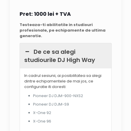
te motivează să înveți. Pe mine m-
au convins — este clar locul pe care
Pret: 1000
lei + TVA
îl recomand oricui vrea să intre
serios în lumea DJ-ingului!
Testeaza-ti abilitatile in studiouri
profesionale, pe echipamente de ultima
Răspunsul proprietarului
generatie.
@Bogdan Tiberiu, iti multumim in
primul rand pentru vizita facuta in
De ce sa alegi
studiourile noastre, precum si pentru
faptul ca esti o persoana foarte
studiourile DJ High Way
amabila si placuta. Te mai
asteptam la Dj High Way unde esti
In cadrul sesiunii, ai posibilitatea sa alegi
bine venit ori de cate ori vei dori sa
dintre echipamentele de mai jos, ce
ne mai treci pragul. Spor in tot ce
configuratie iti doresti:
faci!
Pioneer DJ DJM-900-NXS2
Pioneer DJ DJM-S9
X-One 92
X-One 96