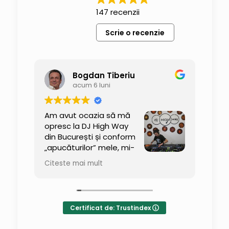
147 recenzii
Scrie o recenzie
rii
Bogdan Tiberiu
enzii
acum 6 luni
i
Am avut ocazia să mă
Supe
diu
opresc la DJ High Way
ech
bine
din București și conform
pun 
„apucăturilor” mele, mi-
ave
am băgat nasul peste
Citeste mai mult
Cite
t
tot și am tras și un mic
Ră
„interogatoriu” despre ce se
Acu
întâmplă pe acolo. Am descoperit
baie
traineri foarte bine pregătiți, cursuri
sti
Certificat de: Trustindex
extrem de practice și un mediu
prof
profesionist, dar relaxat, care chiar