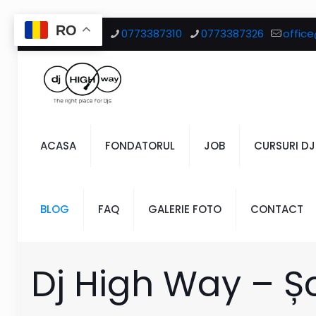
RO
Ai întrebări?
0773387310
0773387326
offic
ACASA
FONDATORUL
JOB
CURSURI DJ
BLOG
FAQ
GALERIE FOTO
CONTACT
Dj High Way – Ș