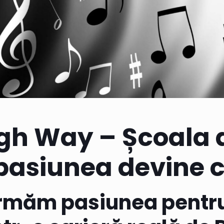
igh Way – Școala 
pasiunea devine c
rmăm pasiunea pentr