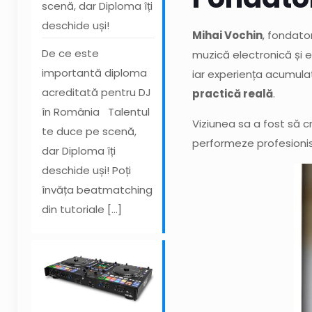
scenă, dar Diploma îți
deschide uși!
Mihai Vochin
, fondato
De ce este
muzică electronică și ed
importantă diploma
iar experiența acumula
acreditată pentru DJ
practică reală
.
în România Talentul
Viziunea sa a fost să c
te duce pe scenă,
performeze profesionist
dar Diploma îți
deschide uși! Poți
învăța beatmatching
din tutoriale
[…]