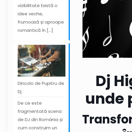
vizibilitate Există o
idee veche,
frumoasă și aproape
romantică în
[…]
Dj H
Dincolo de Pupitru de
Dj
unde 
De ce este
fragmentată scena
Transfo
de DJ din România și
cum construim un