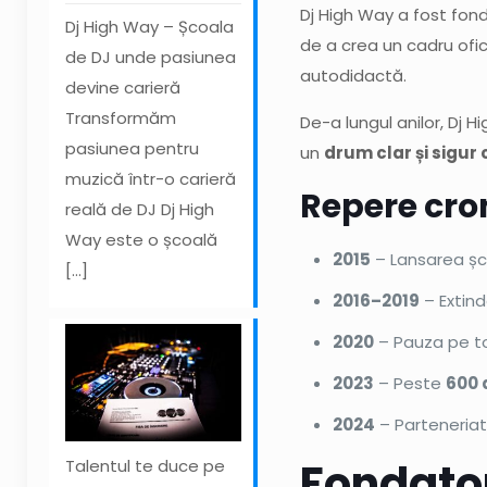
Dj High Way a fost fon
Dj High Way – Școala
de a crea un cadru ofici
de DJ unde pasiunea
autodidactă.
devine carieră
Transformăm
De-a lungul anilor, Dj 
pasiunea pentru
un
drum clar și sigur 
muzică într-o carieră
Repere cro
reală de DJ Dj High
Way este o școală
2015
– Lansarea șco
[…]
2016–2019
– Extind
2020
– Pauza pe t
2023
– Peste
600 
2024
– Parteneriat
Fondato
Talentul te duce pe