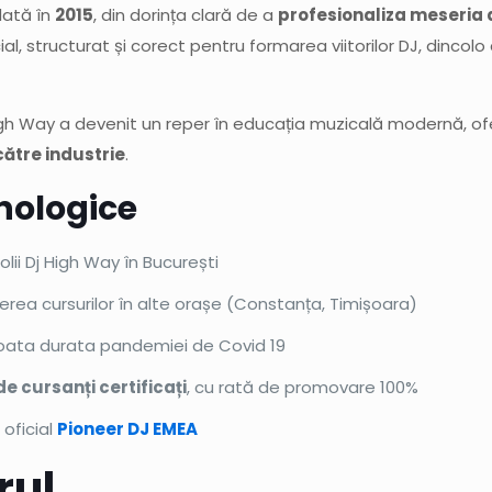
dată în
2015
, din dorința clară de a
profesionaliza meseria 
al, structurat și corect pentru formarea viitorilor DJ, dincol
High Way a devenit un reper în educația muzicală modernă, ofer
către industrie
.
nologice
lii Dj High Way în București
erea cursurilor în alte orașe (Constanța, Timișoara)
oata durata pandemiei de Covid 19
de cursanți certificați
, cu rată de promovare 100%
 oficial
Pioneer DJ EMEA
rul