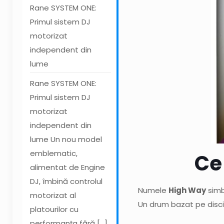
Rane SYSTEM ONE:
Primul sistem DJ
motorizat
independent din
lume
Rane SYSTEM ONE:
Primul sistem DJ
motorizat
independent din
lume Un nou model
emblematic,
Ce
alimentat de Engine
DJ, îmbină controlul
Numele
High Way
simb
motorizat al
Un drum bazat pe discip
platourilor cu
performanța fără
[…]