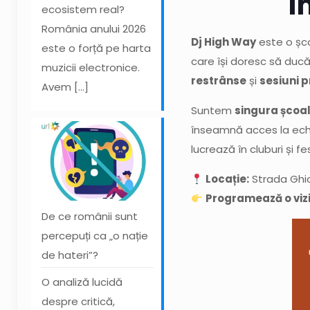
î
ecosistem real?
România anului 2026
Dj High Way
este o șco
este o forță pe harta
care își doresc să ducă
muzicii electronice.
restrânse
și
sesiuni p
Avem
[…]
Suntem
singura școal
înseamnă acces la echi
lucrează în cluburi și fes
Locație:
Strada Ghioc
Programează o vizi
De ce românii sunt
percepuți ca „o nație
de hateri”?
O analiză lucidă
despre critică,