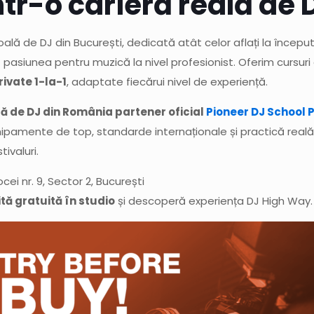
ntr-o carieră reală de 
ală de DJ din București, dedicată atât celor aflați la început
 pasiunea pentru muzică la nivel profesionist. Oferim cursuri
rivate 1-la-1
, adaptate fiecărui nivel de experiență.
ă de DJ din România partener oficial
Pioneer DJ School 
pamente de top, standarde internaționale și practică real
tivaluri.
ei nr. 9, Sector 2, București
tă gratuită în studio
și descoperă experiența DJ High Way.