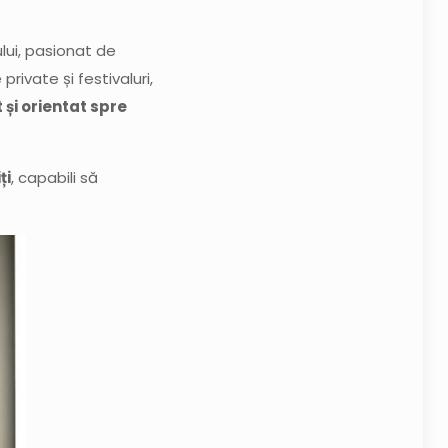
lui, pasionat de
rivate și festivaluri,
 și orientat spre
ți
, capabili să