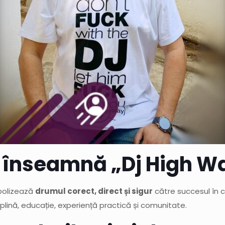
 înseamnă „Dj High W
olizează
drumul corect, direct și sigur
către succesul în c
lină, educație, experiență practică și comunitate.