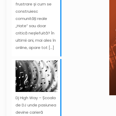
frustrare și cum se
construiesc
comunități reale
„Hate” sau doar
critică neșlefuită? În
ultimii ani, mai ales în
online, apare tot
[…]
Dj High Way – Școala
de DJ unde pasiunea
devine carieră