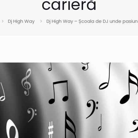
carieră
Dj High Way
Dj High Way – Școala de DJ unde pasiun