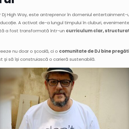
r Dj High Way, este antreprenor în domeniul entertainment-u
ucație. A activat de-a lungul timpului în cluburi, evenimente p
tă a fost transformată într-un
curriculum clar, structurat
reeze nu doar o școală, ci o
comunitate de DJ bine pregăti
 și să își construiască o carieră sustenabilă.