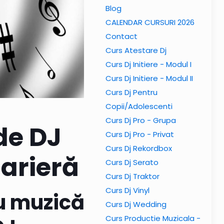
Blog
CALENDAR CURSURI 2026
Contact
Curs Atestare Dj
Curs Dj Initiere - Modul I
Curs Dj Initiere - Modul II
Curs Dj Pentru
Copii/Adolescenti
Curs Dj Pro - Grupa
de DJ
Curs Dj Pro - Privat
Curs Dj Rekordbox
arieră
Curs Dj Serato
Curs Dj Traktor
Curs Dj Vinyl
u muzică
Curs Dj Wedding
Curs Productie Muzicala -