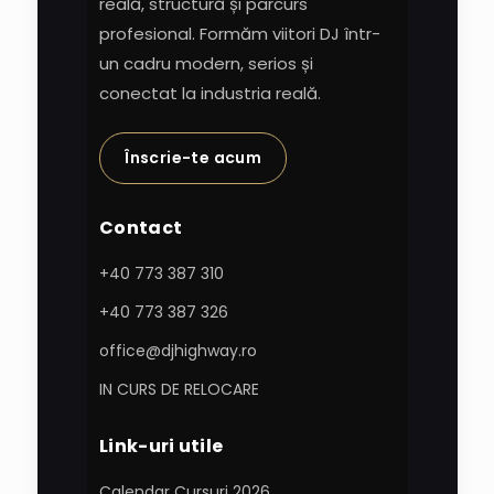
reală, structură și parcurs
profesional. Formăm viitori DJ într-
un cadru modern, serios și
conectat la industria reală.
Înscrie-te acum
Contact
+40 773 387 310
+40 773 387 326
office@djhighway.ro
IN CURS DE RELOCARE
Link-uri utile
Calendar Cursuri 2026