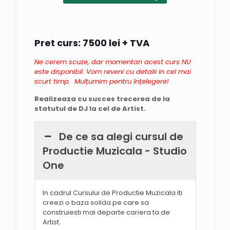
extrem de practice și un mediu
prof
profesionist, dar relaxat, care chiar
te motivează să înveți. Pe mine m-
au convins — este clar locul pe care
Pret curs: 7500
lei + TVA
îl recomand oricui vrea să intre
serios în lumea DJ-ingului!
Ne cerem scuze, dar momentan acest curs NU
este disponibil. Vom reveni cu detalii in cel mai
Răspunsul proprietarului
scurt timp.
Mulțumim pentru înțelegere!
@Bogdan Tiberiu, iti multumim in
primul rand pentru vizita facuta in
Realizeaza cu succes trecerea de la
studiourile noastre, precum si pentru
statutul de DJ la cel de Artist.
faptul ca esti o persoana foarte
amabila si placuta. Te mai
De ce sa alegi cursul de
asteptam la Dj High Way unde esti
Productie Muzicala - Studio
bine venit ori de cate ori vei dori sa
ne mai treci pragul. Spor in tot ce
One
faci!
In cadrul Cursului de Productie Muzicala iti
creezi o baza solida pe care sa
construiesti mai departe cariera ta de
Artist.