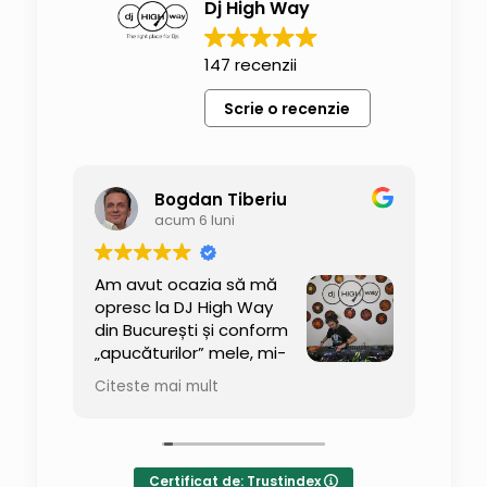
Dj High Way
147 recenzii
Scrie o recenzie
rii
Bogdan Tiberiu
enzii
acum 6 luni
i
Am avut ocazia să mă
Supe
diu
opresc la DJ High Way
ech
bine
din București și conform
pun 
„apucăturilor” mele, mi-
ave
am băgat nasul peste
Citeste mai mult
Cite
t
tot și am tras și un mic
Ră
„interogatoriu” despre ce se
Acu
întâmplă pe acolo. Am descoperit
baie
traineri foarte bine pregătiți, cursuri
sti
Certificat de: Trustindex