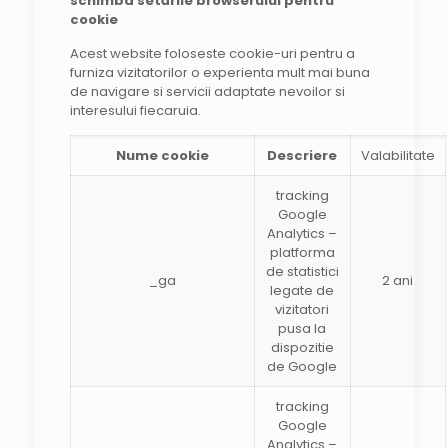
schimba setările browserului pentru
cookie
Acest website foloseste cookie-uri pentru a
furniza vizitatorilor o experienta mult mai buna
de navigare si servicii adaptate nevoilor si
interesului fiecaruia.
Nume cookie
Descriere
Valabilitate
tracking
Google
Analytics –
platforma
de statistici
_ga
2 ani
legate de
vizitatori
pusa la
dispozitie
de Google
tracking
Google
Analytics –