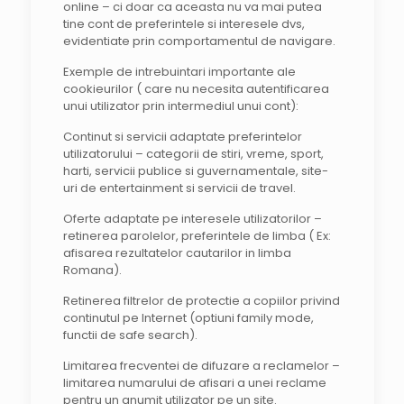
online – ci doar ca aceasta nu va mai putea
tine cont de preferintele si interesele dvs,
evidentiate prin comportamentul de navigare.
Exemple de intrebuintari importante ale
cookieurilor ( care nu necesita autentificarea
unui utilizator prin intermediul unui cont):
Continut si servicii adaptate preferintelor
utilizatorului – categorii de stiri, vreme, sport,
harti, servicii publice si guvernamentale, site-
uri de entertainment si servicii de travel.
Oferte adaptate pe interesele utilizatorilor –
retinerea parolelor, preferintele de limba ( Ex:
afisarea rezultatelor cautarilor in limba
Romana).
Retinerea filtrelor de protectie a copiilor privind
continutul pe Internet (optiuni family mode,
functii de safe search).
Limitarea frecventei de difuzare a reclamelor –
limitarea numarului de afisari a unei reclame
pentru un anumit utilizator pe un site.