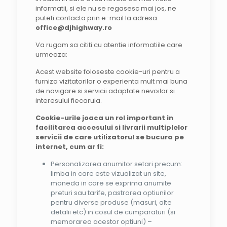
informatii, si ele nu se regasesc mai jos, ne
puteti contacta prin e-mail la adresa
office@djhighway.ro
Va rugam sa cititi cu atentie informatiile care
urmeaza:
Acest website foloseste cookie-uri pentru a
furniza vizitatorilor o experienta mult mai buna
de navigare si servicii adaptate nevoilor si
interesului fiecaruia.
Cookie-urile joaca un rol important in
facilitarea accesului si livrarii multiplelor
servicii de care utilizatorul se bucura pe
internet, cum ar fi:
Personalizarea anumitor setari precum:
limba in care este vizualizat un site,
moneda in care se exprima anumite
preturi sau tarife, pastrarea optiunilor
pentru diverse produse (masuri, alte
detalii etc) in cosul de cumparaturi (si
memorarea acestor optiuni) –