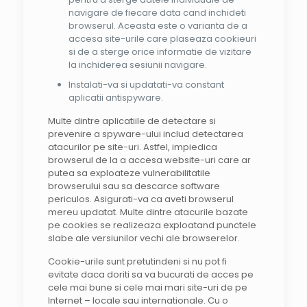
navigare de fiecare data cand inchideti
browserul. Aceasta este o varianta de a
accesa site-urile care plaseaza cookieuri
si de a sterge orice informatie de vizitare
la inchiderea sesiunii navigare.
Instalati-va si updatati-va constant
aplicatii antispyware.
Multe dintre aplicatiile de detectare si
prevenire a spyware-ului includ detectarea
atacurilor pe site-uri. Astfel, impiedica
browserul de la a accesa website-uri care ar
putea sa exploateze vulnerabilitatile
browserului sau sa descarce software
periculos. Asigurati-va ca aveti browserul
mereu updatat. Multe dintre atacurile bazate
pe cookies se realizeaza exploatand punctele
slabe ale versiunilor vechi ale browserelor.
Cookie-urile sunt pretutindeni si nu pot fi
evitate daca doriti sa va bucurati de acces pe
cele mai bune si cele mai mari site-uri de pe
Internet – locale sau internationale. Cu o