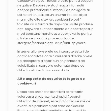
Cookie-urile pot fi totusi folosite pentru scopuri
negative. Deoarece stocheaza informatii
despre preferintele si istoricul de navigare al
utilizatorilor, atat pe un anume site cat si pe
mai multe alte site- uri, cookieurile pot fi
folosite ca o forma de Spyware. Multe produse
anti-spyware sunt constiente de acest fapt si in
mod constant marcheaza cookie-urile pentru
a fi sterse in cadrul procedurilor de
stergere/scanare anti-virus/anti-spyware.
In general browserele au integrate setari de
confidentialitate care furnizeaza diferite nivele
de acceptare a cookieurilor, perioada de
valabilitate si stergere automata dupa ce
utilizatorul a vizitat un anumit site.
Alte aspecte de securitate legate de
cookie-uri
Deoarece protectia identitatii este foarte
valoroasa si reprezinta dreptul fiecarui
utilizator de internet, este indicat sa se stie ce
eventuale probleme pot crea cookieurile.
Pentru ca prin intermediul lor se transmit in