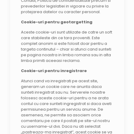
Conditii, Politica de confidentialitate precum si
prevederilor legislatiei in vigoare cu privire la
protejarea datelor cu caracter personal.
Cookie-uri pentru geotargetting
Aceste cookie-uri sunt utilizate de catre un soft
care stabileste din ce tara proveniti. Este
complet anonim si este folosit doar pentru a
targeta continutul – chiar si atunci cand sunteti
pe pagina noastra in limba romana sau in alta
limba primiti aceeasi reclama.
Cookie-uri pentru inregistrare
Atunci cand va inregistrati pe acest site,
generam un cookie care ne anunta daca
sunteti inregistrat sau nu. Serverele noastre
folosesc aceste cookie-uri pentru a ne arata
contul cu care sunteti ingregistrat si daca aveti
permisiunea pentru un serviciu anume. De
asemenea, ne permite sa asociem orice
comentariu pe care il postati pe site-ul nostru
cu username-ul dvs. Daca nu ati selectat
„pastreaza-ma inregistrat”, acest cookie se va