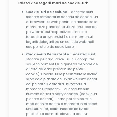
Exista 2 categorii mari de cookie-uri:
Cookie-uri de sesiune
– acestea sunt
stocate temporar in dosarul de cookie-uri
al browserului web pentru ca acesta sa le
memoreze pana cand utilizatorul iese de
pe web-siteul respectiv sau inchide
fereastra browserului ( ex: in momentul
logarii/delogarii pe un cont de webmail
sau pe retele de socializare).
Cookie-uri Persistente
– Acestea sunt
stocate pe hard-drive-ul unui computer
sau echipament (si in general depinde de
durata de viata prestabilita pentru
cookie). Cookie-urile persistente le includ
si pe cele plasate de un alt website decat
cel pe care il viziteaza utilizatorul la
momentul respectiv – cunoscute sub
numele de ‘third party cookies’ (cookieuri
plasate de terti) – care pot fi folosite in
mod anonim pentru a memora interesele
unui utilizator, astfel incat sa fie livrata
publicitate cat mai relevanta pentru