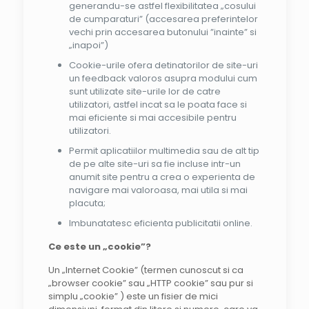
generandu-se astfel flexibilitatea „cosului
de cumparaturi” (accesarea preferintelor
vechi prin accesarea butonului ”inainte” si
„inapoi”)
Cookie-urile ofera detinatorilor de site-uri
un feedback valoros asupra modului cum
sunt utilizate site-urile lor de catre
utilizatori, astfel incat sa le poata face si
mai eficiente si mai accesibile pentru
utilizatori.
Permit aplicatiilor multimedia sau de alt tip
de pe alte site-uri sa fie incluse intr-un
anumit site pentru a crea o experienta de
navigare mai valoroasa, mai utila si mai
placuta;
Imbunatatesc eficienta publicitatii online.
Ce este un „cookie”?
Un „Internet Cookie” (termen cunoscut si ca
„browser cookie” sau „HTTP cookie” sau pur si
simplu „cookie” ) este un fisier de mici