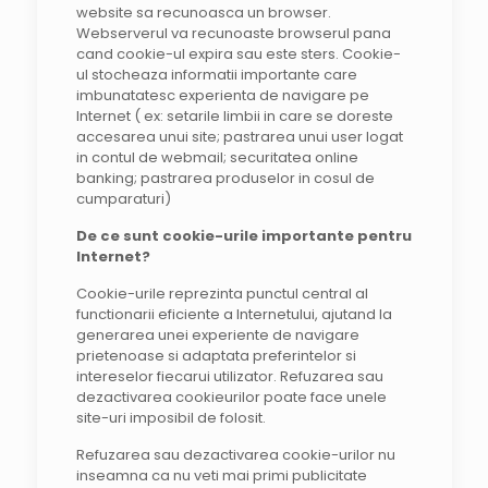
website sa recunoasca un browser.
Webserverul va recunoaste browserul pana
cand cookie-ul expira sau este sters. Cookie-
ul stocheaza informatii importante care
imbunatatesc experienta de navigare pe
Internet ( ex: setarile limbii in care se doreste
accesarea unui site; pastrarea unui user logat
in contul de webmail; securitatea online
banking; pastrarea produselor in cosul de
cumparaturi)
De ce sunt cookie-urile importante pentru
Internet?
Cookie-urile reprezinta punctul central al
functionarii eficiente a Internetului, ajutand la
generarea unei experiente de navigare
prietenoase si adaptata preferintelor si
intereselor fiecarui utilizator. Refuzarea sau
dezactivarea cookieurilor poate face unele
site-uri imposibil de folosit.
Refuzarea sau dezactivarea cookie-urilor nu
inseamna ca nu veti mai primi publicitate