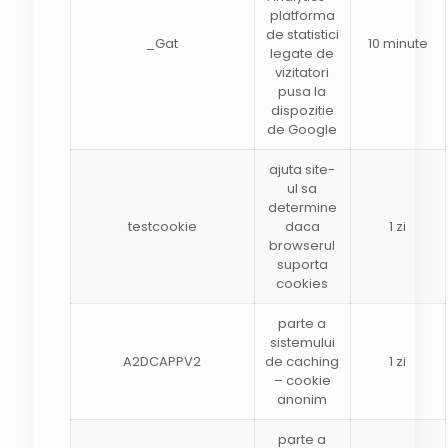
platforma
de statistici
_Gat
10 minute
legate de
vizitatori
pusa la
dispozitie
de Google
ajuta site-
ul sa
determine
testcookie
daca
1 zi
browserul
suporta
cookies
parte a
sistemului
A2DCAPPV2
de caching
1 zi
– cookie
anonim
parte a