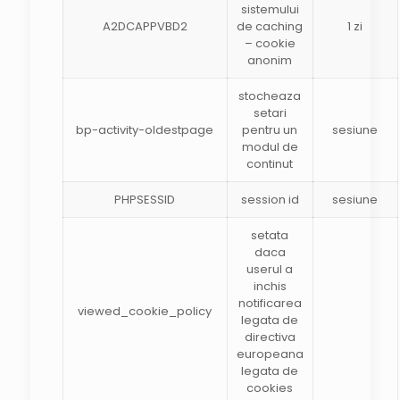
sistemului
A2DCAPPVBD2
de caching
1 zi
– cookie
anonim
stocheaza
setari
bp-activity-oldestpage
pentru un
sesiune
modul de
continut
PHPSESSID
session id
sesiune
setata
daca
userul a
inchis
notificarea
viewed_cookie_policy
legata de
directiva
europeana
legata de
cookies