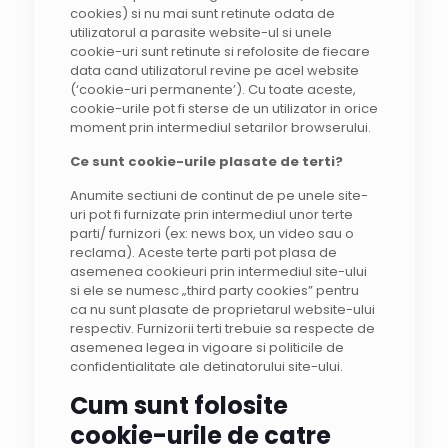
cookies) si nu mai sunt retinute odata de
utilizatorul a parasite website-ul si unele
cookie-uri sunt retinute si refolosite de fiecare
data cand utilizatorul revine pe acel website
(‘cookie-uri permanente’). Cu toate aceste,
cookie-urile pot fi sterse de un utilizator in orice
moment prin intermediul setarilor browserului.
Ce sunt cookie-urile plasate de terti?
Anumite sectiuni de continut de pe unele site-
uri pot fi furnizate prin intermediul unor terte
parti/ furnizori (ex: news box, un video sau o
reclama). Aceste terte parti pot plasa de
asemenea cookieuri prin intermediul site-ului
si ele se numesc „third party cookies” pentru
ca nu sunt plasate de proprietarul website-ului
respectiv. Furnizorii terti trebuie sa respecte de
asemenea legea in vigoare si politicile de
confidentialitate ale detinatorului site-ului.
Cum sunt folosite
cookie-urile de catre