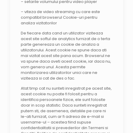
– setarile volumului pentru video player
– viteza de video streaming cu care este
compatibil browserul Cookie-uri pentru
analiza vizitatorilor
De fiecare data cand un utilizator viziteaza
acest site softul de analytics furnizat de o terta
parte genereaza un cookie de analiza a
utilizatorului. Acest cookie ne spune daca ati
mai vizitat acest site pana acum. Browserul ne
va spune daca aveti acest cookie, iar daca nu,
vom genera unul. Acesta permite
monitorizarea utilizatorilor unici care ne
viziteaza si cat de des o fac.
Atat timp cat nu sunteti inregistrat pe acest site,
acest cookie nu poate fi folosit pentru a
identifica persoanele fizice, ele sunt folosite
doar in scop statistic. Daca sunteti inregistrat
putem sti, de asemenea, detaliile pe care ni
le-ati furnizat, cum ar fi adresa de e-mail si
username-ul – acestea fiind supuse
confidentialitatii si prevederilor din Termeni si