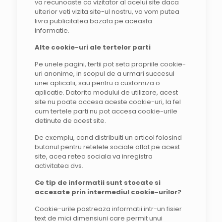
va recunoaste ca vizitator al acelui site daca
ulterior veti vizita site-ul nostru, va vom putea
livra publicitatea bazata pe aceasta
informatie.
Alte cookie-uri ale tertelor parti
Pe unele pagini, tertii pot seta propriile cookie-
uri anonime, in scopul de a urmari succesul
unei aplicatii, sau pentru a customiza o
aplicatie. Datorita modului de utilizare, acest
site nu poate accesa aceste cookie-uri, la fel
cum tertele parti nu pot accesa cookie-urile
detinute de acest site.
De exemplu, cand distribuiti un articol folosind
butonul pentru retelele sociale aflat pe acest
site, acea retea sociala va inregistra
activitatea dvs.
Ce tip de informatii sunt stocate si
accesate prin intermediul cookie-urilor?
Cookie-urile pastreaza informatii intr-un fisier
text de mici dimensiuni care permit unui