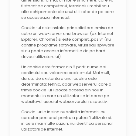
dimensiuni, format din litere si numere, care va
fi stocat pe computerul, terminalul mobil sau
alte echipamente ale unui utilizator de pe care
se acceseaza Internetul.
Cookie-ul este instalat prin solicitara emisa de
catre un web-server unui browser (ex: Internet
Explorer, Chrome) si este complet „pasiv” (nu
contine programe software, virusi sau spyware
si nu poate accesa informatiile de pe hard
driveul utilizatorului).
Un cookie este format din 2 parti: numele si
continutul sau valoarea cookie-ului. Mai mult,
durata de existenta a unui cookie este
determinata; tehnic, doar webserverul care a
trimis cookie-ul il poate accesa din nou in
momentul in care un utilizator se intoarce pe
website-ul asociat webserverului respectiv.
Cookie-urile in sine nu solicita informatii cu
caracter personal pentru a putea fi utilizate si,
in cele mai multe cazuri, nu identifica personal
utilizatorii de internet.