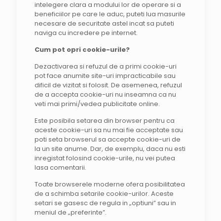
intelegere clara a modului lor de operare si a
beneficiilor pe care le aduc, puteti lua masurile
necesare de securitate astel incat sa puteti
naviga cu incredere pe internet.
Cum pot opri cookie-urile?
Dezactivarea si refuzul de a primi cookie-uri
pot face anumite site-uri impracticabile sau
dificil de vizitat si folosit. De asemenea, refuzul
de a accepta cookie-uri nu inseamna ca nu
veti mai primi/vedea publicitate online.
Este posibila setarea din browser pentru ca
aceste cookie-uri sa nu mai fie acceptate sau
poti seta browserul sa accepte cookie-uri de
la un site anume. Dar, de exemplu, daca nu esti
inregistat folosind cookie-urile, nu vei putea
lasa comentarii.
Toate browserele moderne ofera posibilitatea
de a schimba setarile cookie-urilor. Aceste
setari se gasesc de regula in „optiuni” sau in
meniul de „preferinte”.