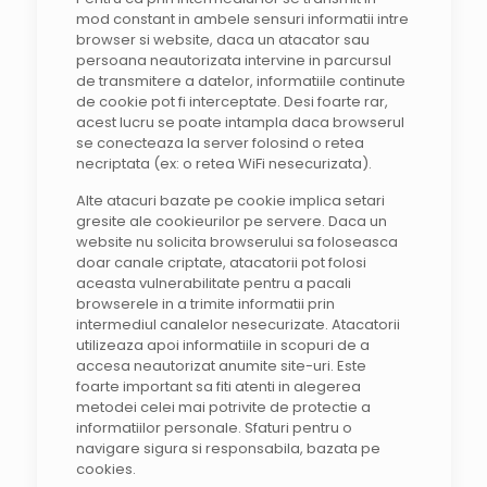
mod constant in ambele sensuri informatii intre
browser si website, daca un atacator sau
persoana neautorizata intervine in parcursul
de transmitere a datelor, informatiile continute
de cookie pot fi interceptate. Desi foarte rar,
acest lucru se poate intampla daca browserul
se conecteaza la server folosind o retea
necriptata (ex: o retea WiFi nesecurizata).
Alte atacuri bazate pe cookie implica setari
gresite ale cookieurilor pe servere. Daca un
website nu solicita browserului sa foloseasca
doar canale criptate, atacatorii pot folosi
aceasta vulnerabilitate pentru a pacali
browserele in a trimite informatii prin
intermediul canalelor nesecurizate. Atacatorii
utilizeaza apoi informatiile in scopuri de a
accesa neautorizat anumite site-uri. Este
foarte important sa fiti atenti in alegerea
metodei celei mai potrivite de protectie a
informatiilor personale. Sfaturi pentru o
navigare sigura si responsabila, bazata pe
cookies.