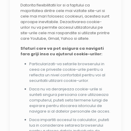
Datorita flexibilitatii lor si a faptului ca
majoritatea dintre cele mai vizitate site-uri si
cele mai mari folosesc cookieuri, acestea sunt
aproape inevitabile. Dezactivarea cookie-
urilor nu va permite accesul utilizatorului pe
site-urile cele mai raspandite si utilizate printre
care Youtube, Gmail, Yahoo si altele.
Sfaturi care va pot asigura ca navigati
fara griji insa cu ajutorul cookie-urilor:
Particularizati-va setarile browserului in
ceea ce priveste cookie-urile pentru a
reflecta un nivel confortabil pentru voi al
securitatii utilizarii cookie-urilor.
Daca nu va deranjeaza cookie-urile si
sunteti singura persoana care utilizaeaza
computerul, puteti seta termene lunigi de
expirare pentru stocarea istoricului de
navigare si al datelor personale de acces.
Daca impartiti accesul la calculator, puteti
lua in considerare setarea browserului
pentru a sterge datele individuale de