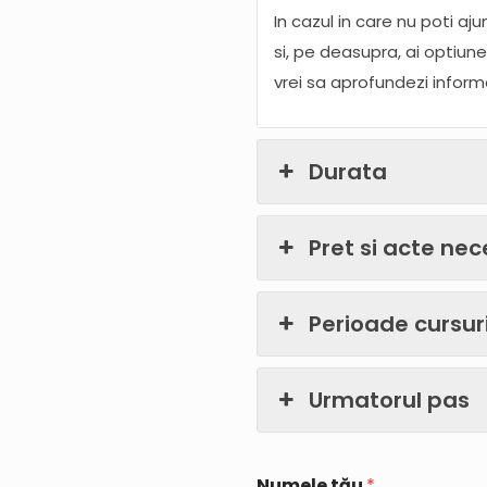
In cazul in care nu poti aju
si, pe deasupra, ai optiun
vrei sa aprofundezi informat
Durata
Pret si acte ne
Perioade cursur
Urmatorul pas
Numele tău
*