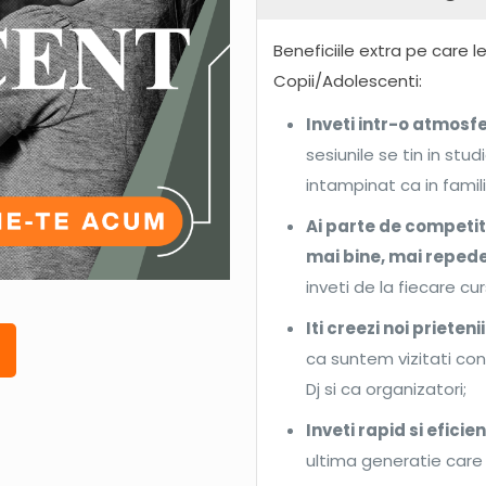
Beneficiile extra pe care l
Copii/Adolescenti:
Inveti intr-o atmosf
sesiunile se tin in stu
intampinat ca in famili
Ai parte de competiti
mai bine, mai reped
inveti de la fiecare cur
Iti creezi noi prieten
ca suntem vizitati co
Dj si ca organizatori;
Inveti rapid si eficie
ultima generatie care 