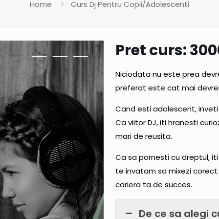
Home
Curs Dj Pentru Copii/Adolescenti
Pret curs: 30
Niciodata nu este prea devre
preferat este cat mai devr
Cand esti adolescent, inveti 
Ca viitor DJ, iti hranesti curi
mari de reusita.
Ca sa pornesti cu dreptul, it
te invatam sa mixezi corect s
cariera ta de succes.
De ce sa alegi c