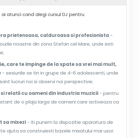
e ai atunci cand alegi cursul DJ pentru
era prietenoasa, calduroasa si profesionista
-
diourile noastre din zona Stefan cel Mare, unde esti
e;
e, care te impinge de la spate sa vrei mai mult,
e
- sesiunile se tin in grupe de 4-6 adolescenti, unde
sant lucruri noi si observi noi perspective;
ii si relatii cu oameni din industria muzicii
- pentru
nstant de o plaja larga de oameni care activeaza ca
nt sa mixezi
- iti punem la dispozitie aparatura de
te ajuta sa construiesti bazele mixatului mai usor.