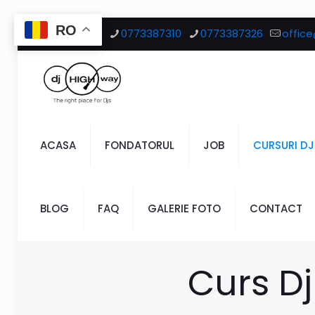
RO
Ai întrebări?
0773387310
0773387326
offic
ACASA
FONDATORUL
JOB
CURSURI DJ
BLOG
FAQ
GALERIE FOTO
CONTACT
Curs Dj