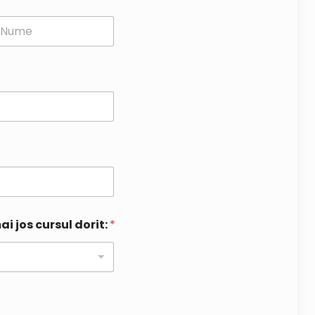
st
ai jos cursul dorit:
*