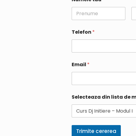
First
La
Telefon
*
Email
*
Selecteaza din lista de m
Trimite cererea